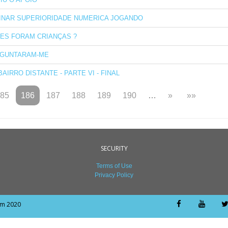
INAR SUPERIORIDADE NUMERICA JOGANDO
ES FORAM CRIANÇAS ?
GUNTARAM-ME
BAIRRO DISTANTE - PARTE VI - FINAL
85
186
187
188
189
190
…
»
»»
SECURITY
Terms of Use
Privacy Policy
om 2020