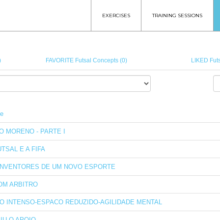
EXERCISES
TRAINING SESSIONS
)
FAVORITE Futsal Concepts (0)
LIKED Futs
le
O MORENO - PARTE I
UTSAL E A FIFA
INVENTORES DE UM NOVO ESPORTE
OM ARBITRO
O INTENSO-ESPACO REDUZIDO-AGILIDADE MENTAL
IU O APOIO