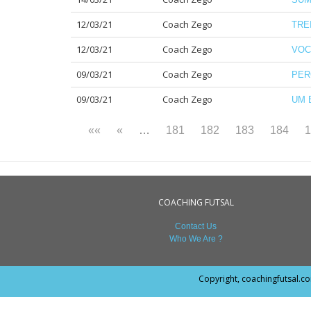
12/03/21
Coach Zego
TRE
12/03/21
Coach Zego
VOC
09/03/21
Coach Zego
PER
09/03/21
Coach Zego
UM 
««
«
…
181
182
183
184
1
COACHING FUTSAL
Contact Us
Who We Are ?
Copyright, coachingfutsal.c