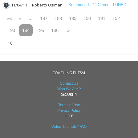
11/04/11
Roberto Osimani
Settimana I - 1° Giorno - LUNEDI' -
««
«
…
187
188
189
190
191
192
193
194
195
196
»
COACHING FUTSAL
Contact Us
Who We Are ?
SECURITY
Terms of Use
Privacy Policy
HELP
Video Tutorials / FAQ