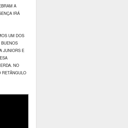
EBRAM A
SENÇA IRÁ
AMOS UM DOS
M BUENOS
A JUNIORS E
FESA
UERDA. NO
O RETÂNGULO