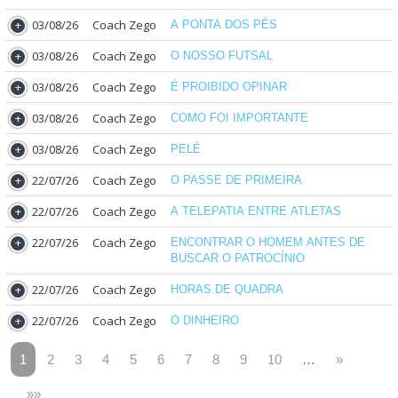
03/08/26
Coach Zego
A PONTA DOS PÉS
03/08/26
Coach Zego
O NOSSO FUTSAL
03/08/26
Coach Zego
É PROIBIDO OPINAR
03/08/26
Coach Zego
COMO FOI IMPORTANTE
03/08/26
Coach Zego
PELÉ
22/07/26
Coach Zego
O PASSE DE PRIMEIRA
22/07/26
Coach Zego
A TELEPATIA ENTRE ATLETAS
22/07/26
Coach Zego
ENCONTRAR O HOMEM ANTES DE
BUSCAR O PATROCÍNIO
22/07/26
Coach Zego
HORAS DE QUADRA
22/07/26
Coach Zego
O DINHEIRO
1
2
3
4
5
6
7
8
9
10
…
»
»»