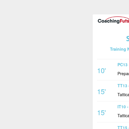
Training 
PC13 
10'
Prepar
TT13 
15'
Tattica
IT10 -
15'
Tattic
TT15 