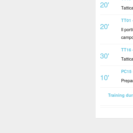
20'
Tattica
TT01 
20'
Il por
campo,
TT16 
30'
Tattica
PC15 
10'
Prepar
Training dur