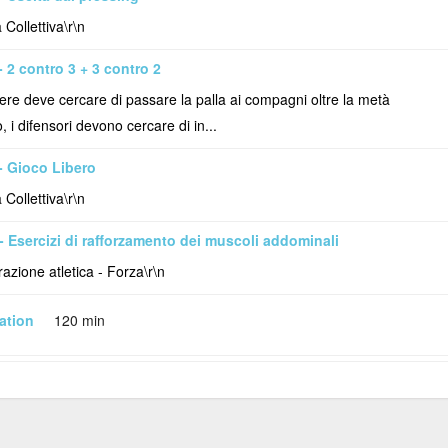
 Collettiva\r\n
- 2 contro 3 + 3 contro 2
tiere deve cercare di passare la palla ai compagni oltre la metà
 i difensori devono cercare di in...
- Gioco Libero
 Collettiva\r\n
- Esercizi di rafforzamento dei muscoli addominali
azione atletica - Forza\r\n
ation
120 min